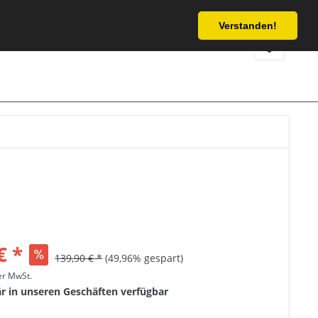
Service/Hilfe
Verstanden!
€ *
139,90 € *
(49,96% gespart)
her MwSt.
är in unseren Geschäften verfügbar