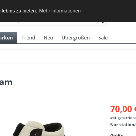
rlebnis zu bieten.
Mehr Informationen
arken
Trend
Neu
Übergrößen
Sale
eam
70,00 
inkl. gesetzlic
Nur station
Größe