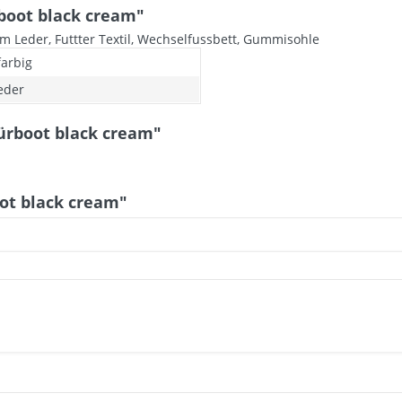
boot black cream"
em Leder, Futtter Textil, Wechselfussbett, Gummisohle
arbig
leder
ürboot black cream"
ot black cream"