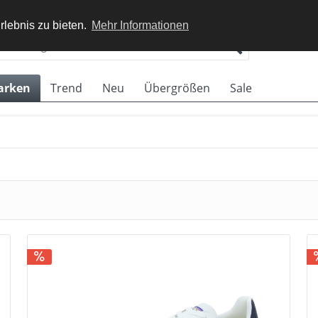
rlebnis zu bieten.
Mehr Informationen
arken
Trend
Neu
Übergrößen
Sale