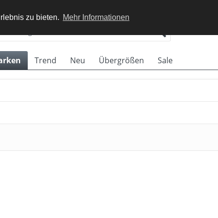
rlebnis zu bieten.
Mehr Informationen
arken
Trend
Neu
Übergrößen
Sale