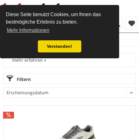
Diese Seite benutzt Cookies, um Ihnen das
bestmögliche Erlebnis zu bieten.
Menü
Mehr Informationen
Skechers
Verstanden!
mehr erfahren »
Filtern