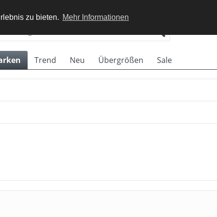
rlebnis zu bieten.
Mehr Informationen
arken
Trend
Neu
Übergrößen
Sale