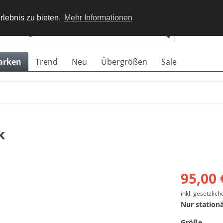
rlebnis zu bieten.
Mehr Informationen
arken
Trend
Neu
Übergrößen
Sale
k
95,00 
inkl. gesetzlic
Nur station
Größe