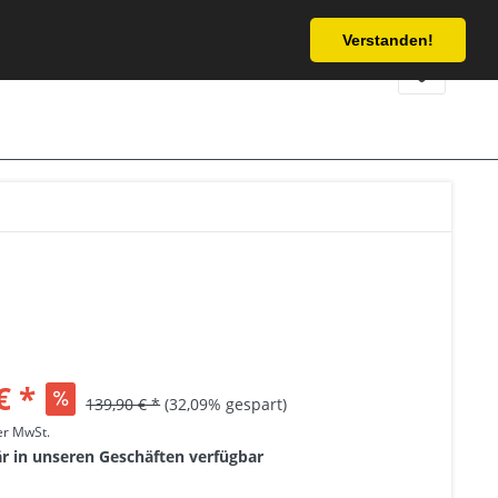
Service/Hilfe
Verstanden!
€ *
139,90 € *
(32,09% gespart)
her MwSt.
är in unseren Geschäften verfügbar