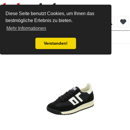
Diese Seite benutzt Cookies, um Ihnen das
bestmögliche Erlebnis zu bieten.
Menü
Mehr Informationen
Damen
Verstanden!
Back 70 Sneaker black/white