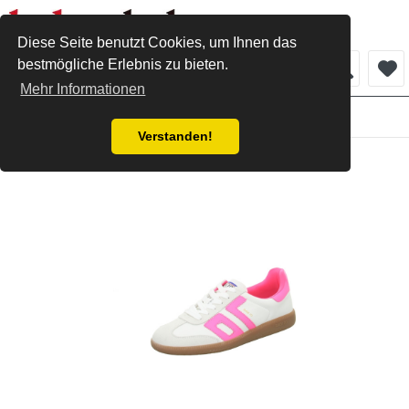
Diese Seite benutzt Cookies, um Ihnen das
bestmögliche Erlebnis zu bieten.
Menü
Mehr Informationen
Damen
Verstanden!
Back 70 Sneaker white Fluo pink