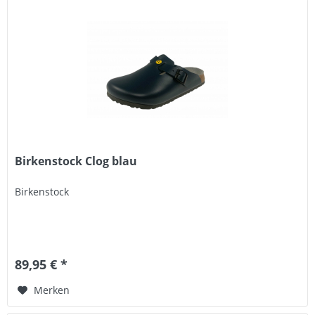
Birkenstock Clog blau
Birkenstock
89,95 € *
Merken