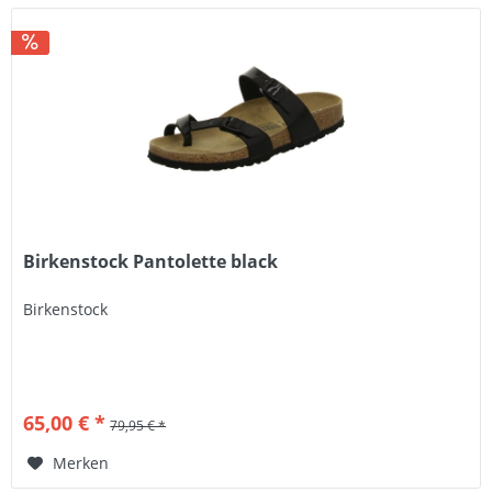
Birkenstock Pantolette black
Birkenstock
65,00 € *
79,95 € *
Merken