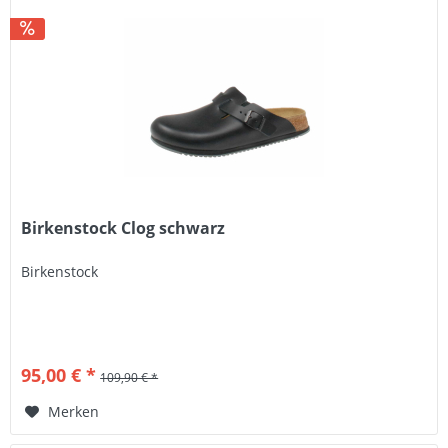
Birkenstock Clog schwarz
Birkenstock
95,00 € *
109,90 € *
Merken