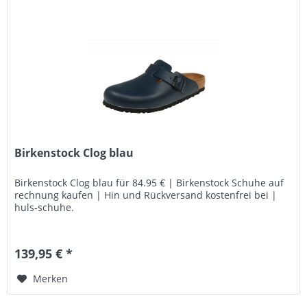
Birkenstock Clog blau
Birkenstock Clog blau für 84.95 € | Birkenstock Schuhe auf
rechnung kaufen | Hin und Rückversand kostenfrei bei |
huls-schuhe.
139,95 € *
Merken