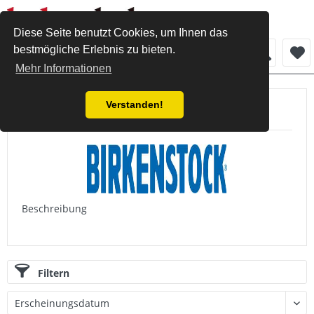
Diese Seite benutzt Cookies, um Ihnen das
bestmögliche Erlebnis zu bieten.
Menü
Mehr Informationen
Verstanden!
Produkte von Birkenstock
Beschreibung
Filtern