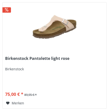
Birkenstock Pantolette light rose
Birkenstock
75,00 € *
89,95 € *
Merken