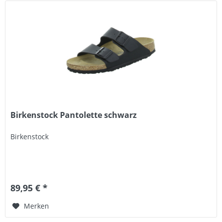
Birkenstock Pantolette schwarz
Birkenstock
89,95 € *
Merken