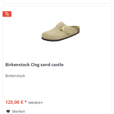
Birkenstock Clog sand castle
Birkenstock
125,00 € *
169,95 € *
Merken