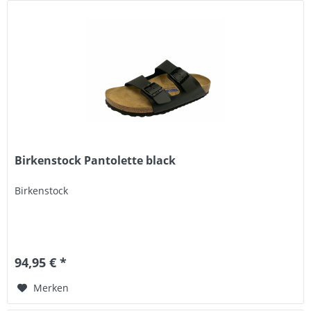
Birkenstock Pantolette black
Birkenstock
94,95 € *
Merken