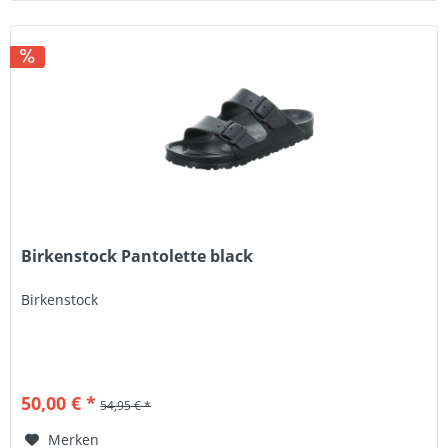
Birkenstock Pantolette black
Birkenstock
50,00 € *
54,95 € *
Merken