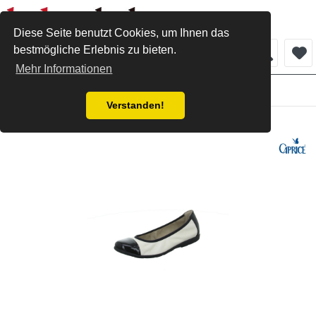
Diese Seite benutzt Cookies, um Ihnen das
bestmögliche Erlebnis zu bieten.
Menü
Mehr Informationen
Damen
Verstanden!
Caprice Ballerina cream black