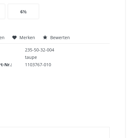
6½
hen
Merken
Bewerten
235-50-32-004
taupe
rt-Nr.:
1103767-010