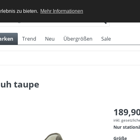
rlebnis zu bieten.
Mehr Informationen
arken
Trend
Neu
Übergrößen
Sale
huh taupe
189,90
inkl. gesetzlic
Nur station
Größe