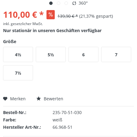
360°
110,00 € *
139,90 € *
(21,37% gespart)
inkl. gesetzlicher MwSt.
Nur stationär in unseren Geschäften verfügbar
Größe
4½
5½
6
7
7½
Merken
Bewerten
Bestell-Nr.:
235-70-51-030
Farbe:
weiß
Hersteller Art-Nr.:
66.968-51