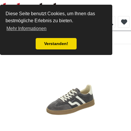
Diese Seite benutzt Cookies, um Ihnen das
bestmögliche Erlebnis zu bieten.
Menü
Mehr Informationen
Damen
Verstanden!
Gant Sneaker antracite gray