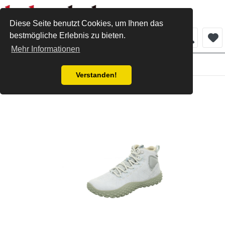
Diese Seite benutzt Cookies, um Ihnen das
bestmögliche Erlebnis zu bieten.
Menü
Mehr Informationen
Damen
Verstanden!
Merrell Schnürboot angelite