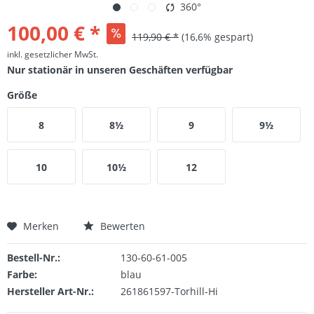
360°
100,00 € *
119,90 € *
(16,6% gespart)
inkl. gesetzlicher MwSt.
Nur stationär in unseren Geschäften verfügbar
Größe
8
8½
9
9½
10
10½
12
Merken
Bewerten
Bestell-Nr.:
130-60-61-005
Farbe:
blau
Hersteller Art-Nr.:
261861597-Torhill-Hi