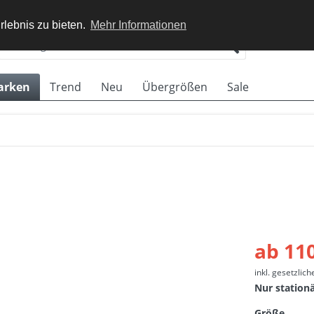
rlebnis zu bieten.
Mehr Informationen
arken
Trend
Neu
Übergrößen
Sale
ab 110
inkl. gesetzlic
Nur station
Größe