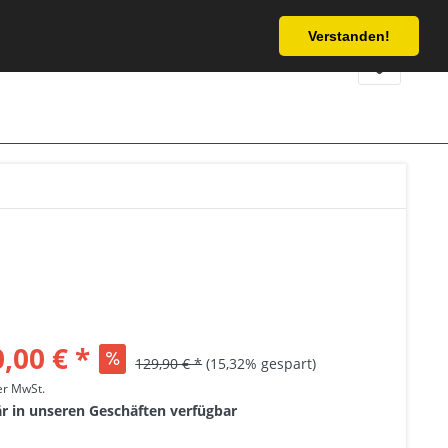
Service/Hilfe
Verstanden!
,00 € *
129,90 € *
(15,32% gespart)
her MwSt.
är in unseren Geschäften verfügbar