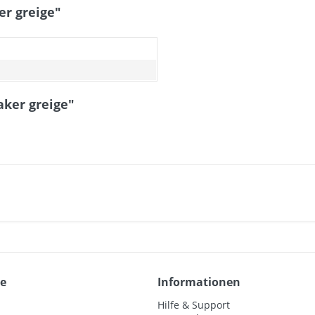
r greige"
aker greige"
ce
Informationen
Hilfe & Support