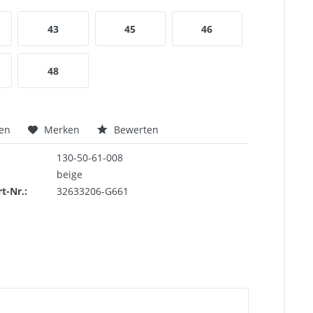
43
45
46
48
hen
Merken
Bewerten
130-50-61-008
beige
rt-Nr.:
32633206-G661