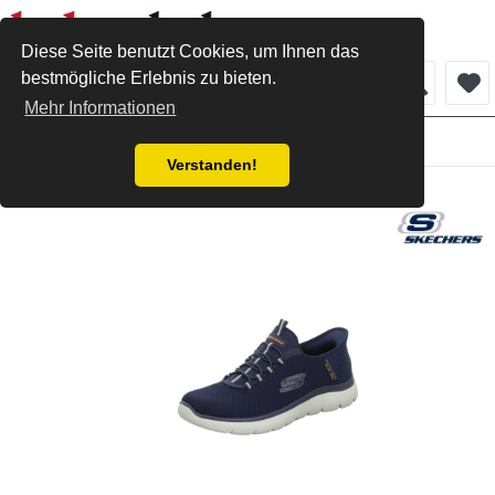
Diese Seite benutzt Cookies, um Ihnen das
bestmögliche Erlebnis zu bieten.
Menü
Mehr Informationen
Herren
Verstanden!
Skechers Slip- In navy