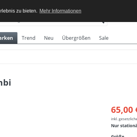
rlebnis zu bieten.
Mehr Informationen
arken
Trend
Neu
Übergrößen
Sale
mbi
65,00 
inkl. gesetzlic
Nur station
Größe