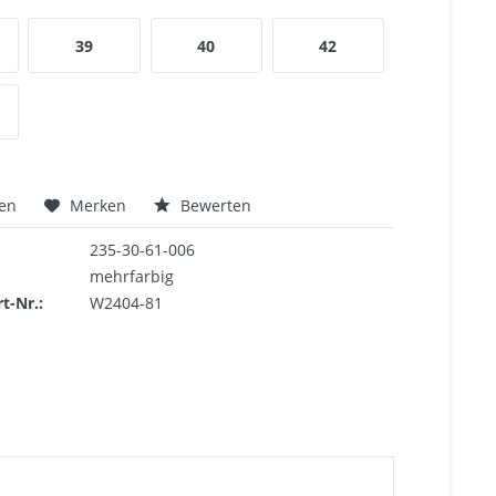
39
40
42
hen
Merken
Bewerten
235-30-61-006
mehrfarbig
rt-Nr.:
W2404-81