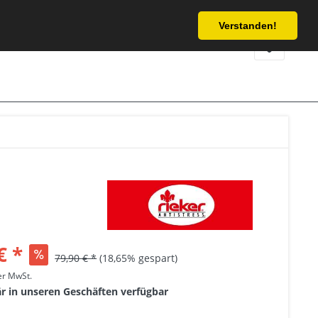
Service/Hilfe
Verstanden!
€ *
79,90 € *
(18,65% gespart)
her MwSt.
är in unseren Geschäften verfügbar