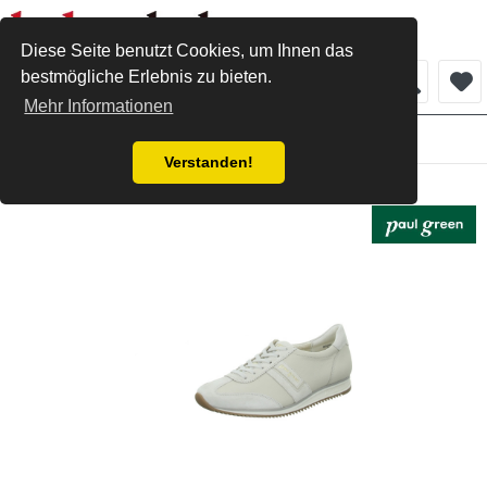
Diese Seite benutzt Cookies, um Ihnen das
bestmögliche Erlebnis zu bieten.
Menü
Mehr Informationen
Damen
Verstanden!
Paul Green Sneaker ivory biscuit