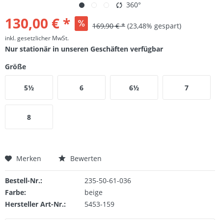
360°
130,00 € *
169,90 € *
(23,48% gespart)
inkl. gesetzlicher MwSt.
Nur stationär in unseren Geschäften verfügbar
Größe
5½
6
6½
7
8
Merken
Bewerten
Bestell-Nr.:
235-50-61-036
Farbe:
beige
Hersteller Art-Nr.:
5453-159