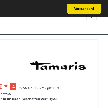
Service/Hilfe
Verstanden!
€ *
89,90 € *
(16,57% gespart)
her MwSt.
är in unseren Geschäften verfügbar