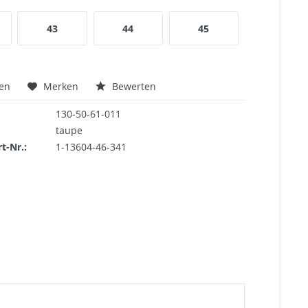
43
44
45
hen
Merken
Bewerten
130-50-61-011
taupe
rt-Nr.:
1-13604-46-341