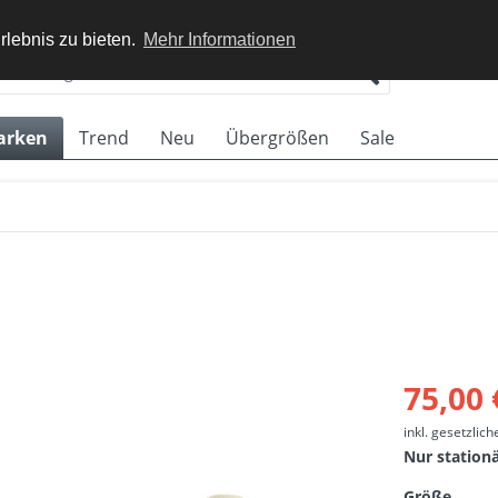
rlebnis zu bieten.
Mehr Informationen
arken
Trend
Neu
Übergrößen
Sale
75,00 
inkl. gesetzlic
Nur station
Größe