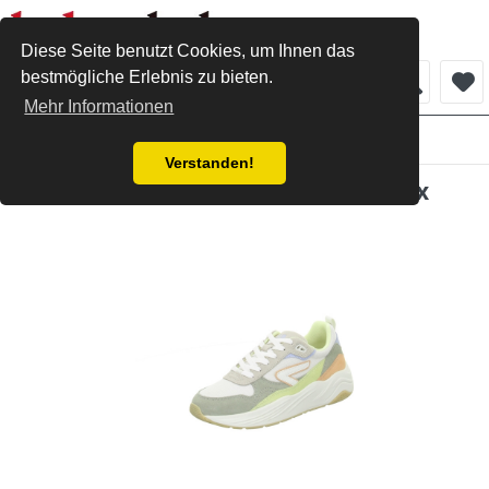
Diese Seite benutzt Cookies, um Ihnen das
bestmögliche Erlebnis zu bieten.
Menü
Mehr Informationen
Damen
Verstanden!
HUB Sneaker offwhite-abystone-wax