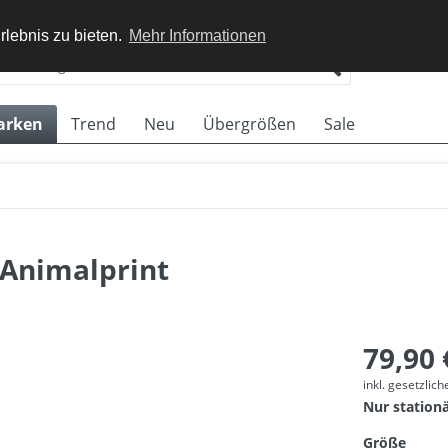
rlebnis zu bieten.
Mehr Informationen
arken
Trend
Neu
Übergrößen
Sale
 Animalprint
79,90 
inkl. gesetzlic
Nur station
Größe