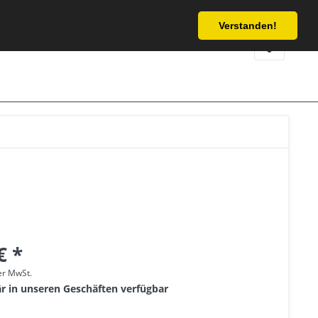
Service/Hilfe
Verstanden!
€ *
her MwSt.
är in unseren Geschäften verfügbar