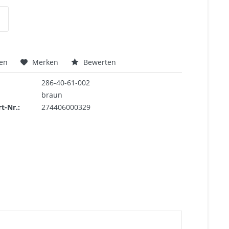
hen
Merken
Bewerten
286-40-61-002
braun
rt-Nr.:
274406000329