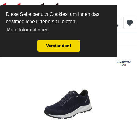
Diese Seite benutzt Cookies, um Ihnen das
bestmögliche Erlebnis zu bieten.
Menü
Mehr Informationen
Herren
Verstanden!
Dolomite Schnürschuh blue navy