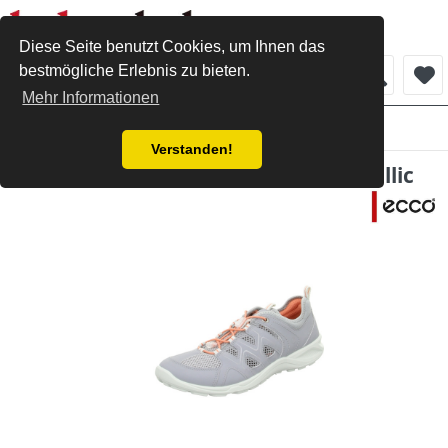
Diese Seite benutzt Cookies, um Ihnen das
bestmögliche Erlebnis zu bieten.
Menü
Mehr Informationen
Damen
Verstanden!
ecco Sneaker silver grey/silver metallic