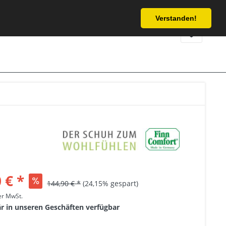
Service/Hilfe
Verstanden!
 € *
144,90 € *
(24,15% gespart)
her MwSt.
är in unseren Geschäften verfügbar