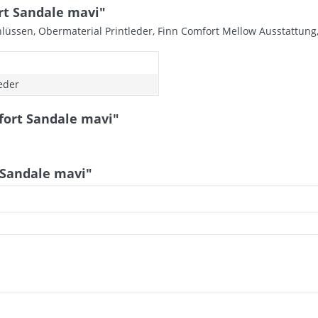
rt Sandale mavi"
chlüssen, Obermaterial Printleder, Finn Comfort Mellow Ausstattung
leder
fort Sandale mavi"
 Sandale mavi"