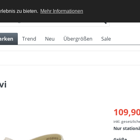
rlebnis zu bieten.
Mehr Informationen
arken
Trend
Neu
Übergrößen
Sale
vi
109,90
inkl. gesetzlic
Nur station
Größe