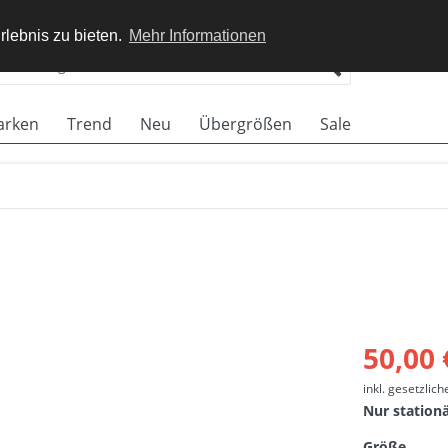
rlebnis zu bieten.
Mehr Informationen
arken
Trend
Neu
Übergrößen
Sale
50,00 
inkl. gesetzlic
Nur station
Größe