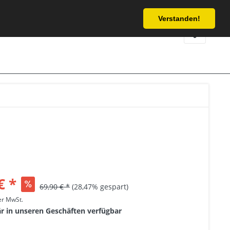
Service/Hilfe
Verstanden!
€ *
69,90 € *
(28,47% gespart)
her MwSt.
är in unseren Geschäften verfügbar