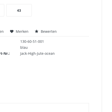
43
hen
Merken
Bewerten
130-60-51-001
blau
rt-Nr.:
Jack-High-Jute-ocean