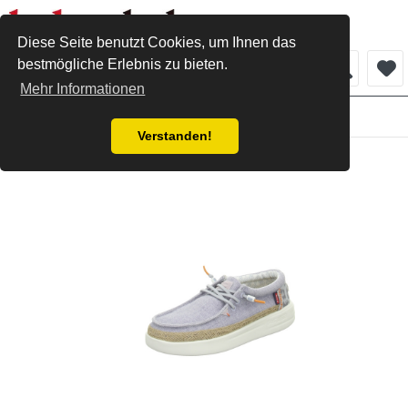
Diese Seite benutzt Cookies, um Ihnen das
bestmögliche Erlebnis zu bieten.
Menü
Mehr Informationen
Sneaker & Schnürschuhe
Verstanden!
Fusion Sneaker lt.blue