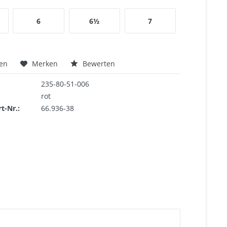
6
6½
7
hen
Merken
Bewerten
235-80-51-006
rot
rt-Nr.:
66.936-38