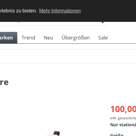
rlebnis zu bieten.
Mehr Informationen
arken
Trend
Neu
Übergrößen
Sale
re
100,00
inkl. gesetzlic
Nur station
Größe