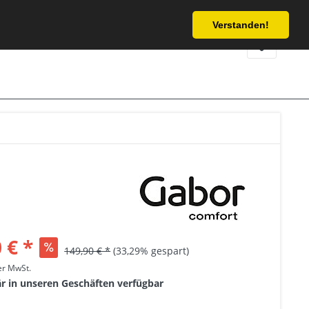
Service/Hilfe
Verstanden!
 € *
149,90 € *
(33,29% gespart)
her MwSt.
är in unseren Geschäften verfügbar