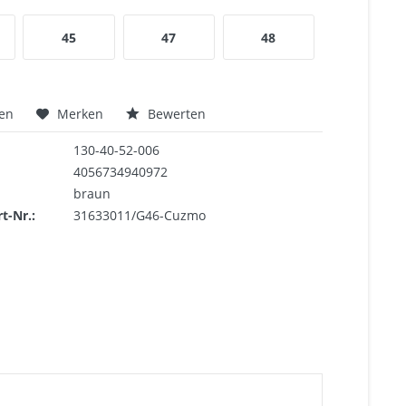
45
47
48
hen
Merken
Bewerten
130-40-52-006
4056734940972
braun
rt-Nr.:
31633011/G46-Cuzmo