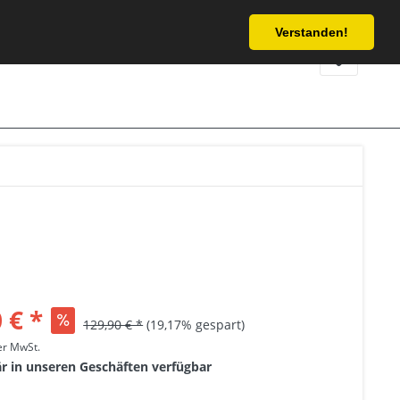
Service/Hilfe
Verstanden!
 € *
129,90 € *
(19,17% gespart)
her MwSt.
är in unseren Geschäften verfügbar