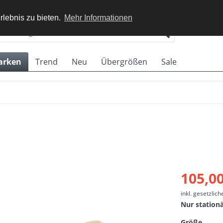
rlebnis zu bieten.
Mehr Informationen
arken
Trend
Neu
Übergrößen
Sale
n
105,00
inkl. gesetzlic
Nur station
Größe