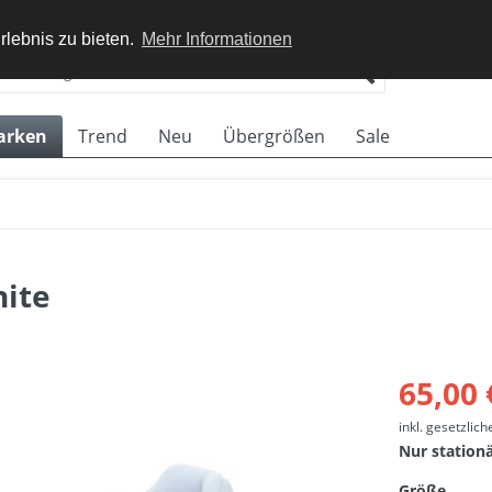
rlebnis zu bieten.
Mehr Informationen
arken
Trend
Neu
Übergrößen
Sale
hite
65,00 
inkl. gesetzlic
Nur station
Größe