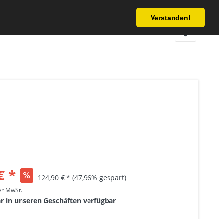
Service/Hilfe
Verstanden!
€ *
124,90 € *
(47,96% gespart)
her MwSt.
är in unseren Geschäften verfügbar