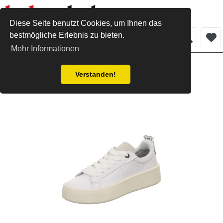
Diese Seite benutzt Cookies, um Ihnen das
bestmögliche Erlebnis zu bieten.
Menü
Mehr Informationen
Damen
Verstanden!
Lacoste Sneaker white offwhite