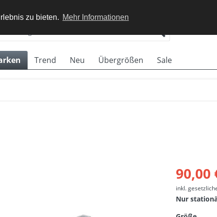
rlebnis zu bieten.
Mehr Informationen
arken
Trend
Neu
Übergrößen
Sale
90,00 
inkl. gesetzlic
Nur station
Größe