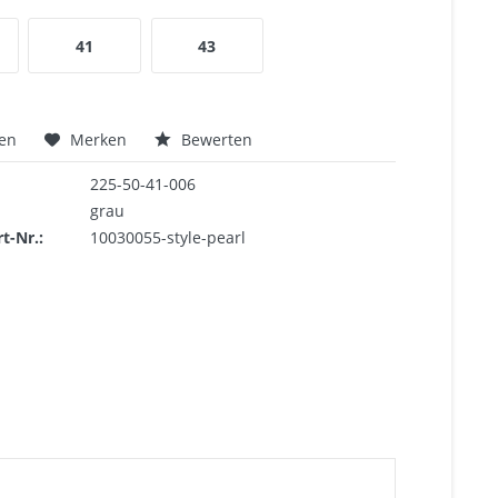
41
43
hen
Merken
Bewerten
225-50-41-006
grau
rt-Nr.:
10030055-style-pearl