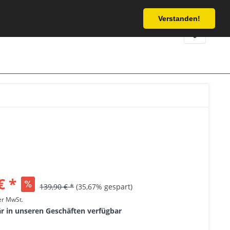
Service/Hilfe
Verstanden!
€ *
139,90 € *
(35,67% gespart)
her MwSt.
är in unseren Geschäften verfügbar