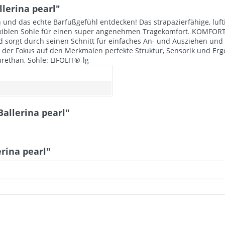
lerina pearl"
 und das echte Barfußgefühl entdecken! Das strapazierfähige, luf
lexiblen Sohle für einen super angenehmen Tragekomfort. KOMFOR
d sorgt durch seinen Schnitt für einfaches An- und Ausziehen un
gt der Fokus auf den Merkmalen perfekte Struktur, Sensorik und 
urethan, Sohle: LIFOLIT®-lg
allerina pearl"
rina pearl"