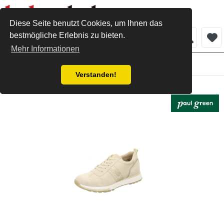
Diese Seite benutzt Cookies, um Ihnen das
bestmögliche Erlebnis zu bieten.
Menü
Mehr Informationen
Damen
Verstanden!
Paul Green Sneaker shell biscuit