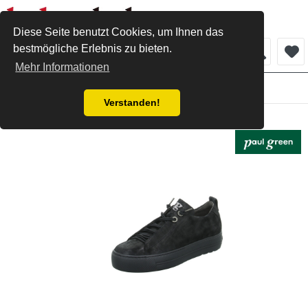
Diese Seite benutzt Cookies, um Ihnen das
bestmögliche Erlebnis zu bieten.
Menü
Mehr Informationen
Damen
Verstanden!
Paul Green Sneaker antik black