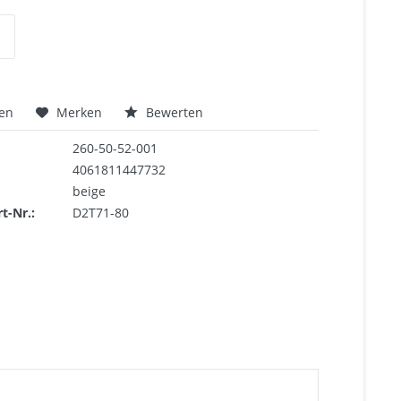
hen
Merken
Bewerten
260-50-52-001
4061811447732
beige
rt-Nr.:
D2T71-80