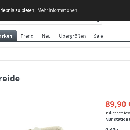
rlebnis zu bieten.
Mehr Informationen
arken
Trend
Neu
Übergrößen
Sale
reide
89,90 
inkl. gesetzlic
Nur station
Größe