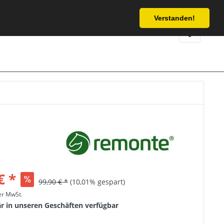
Service/Hilfe
Verstanden!
€ *
99,90 € *
(10,01% gespart)
her MwSt.
är in unseren Geschäften verfügbar