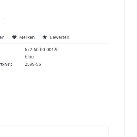
hen
Merken
Bewerten
672-60-00-001.9
blau
rt-Nr.:
2599-56