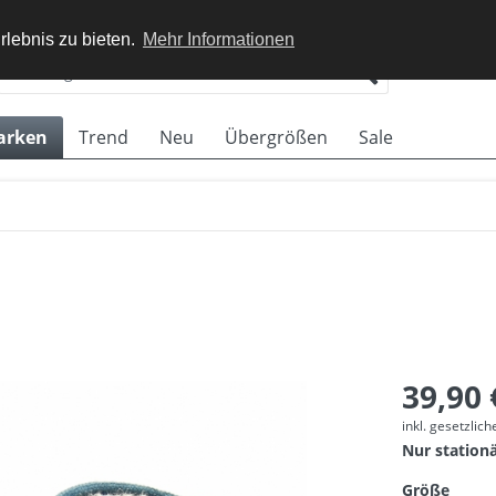
rlebnis zu bieten.
Mehr Informationen
arken
Trend
Neu
Übergrößen
Sale
39,90 
inkl. gesetzlic
Nur station
Größe