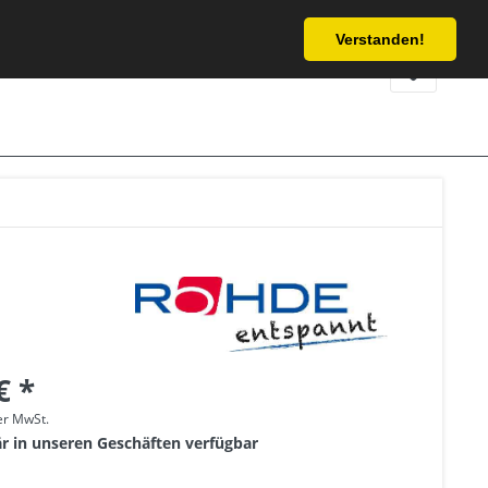
Service/Hilfe
Verstanden!
€ *
her MwSt.
är in unseren Geschäften verfügbar