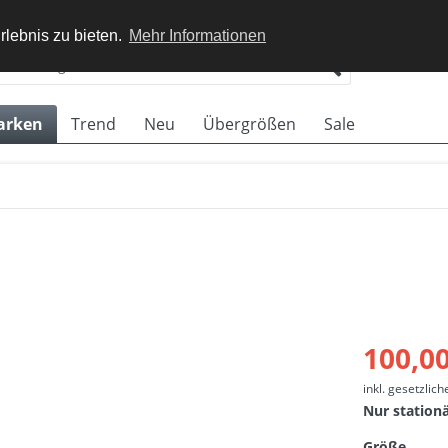
rlebnis zu bieten.
Mehr Informationen
arken
Trend
Neu
Übergrößen
Sale
100,00
inkl. gesetzlic
Nur station
Größe