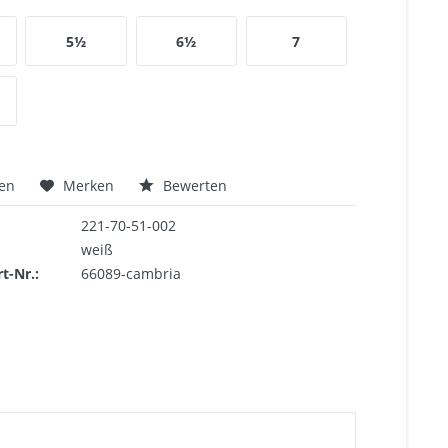
5½
6½
7
hen
Merken
Bewerten
221-70-51-002
weiß
rt-Nr.:
66089-cambria