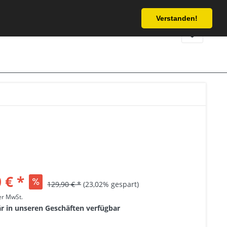
Service/Hilfe
Verstanden!
 € *
129,90 € *
(23,02% gespart)
her MwSt.
är in unseren Geschäften verfügbar