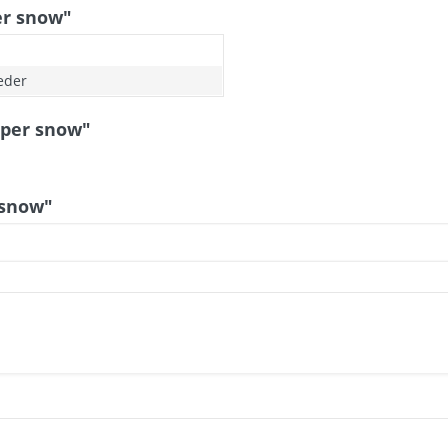
er snow"
leder
pper snow"
 snow"