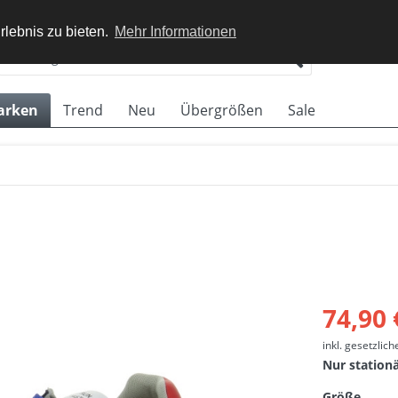
rlebnis zu bieten.
Mehr Informationen
arken
Trend
Neu
Übergrößen
Sale
74,90 
inkl. gesetzlic
Nur station
Größe