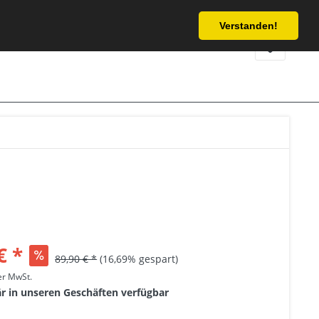
Service/Hilfe
Verstanden!
€ *
89,90 € *
(16,69% gespart)
her MwSt.
är in unseren Geschäften verfügbar