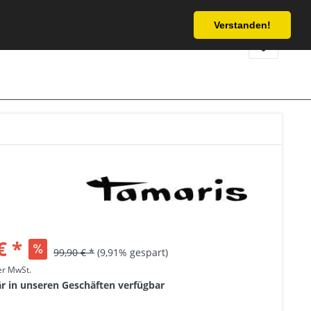
Service/Hilfe
Verstanden!
€ *
99,90 € *
(9,91% gespart)
her MwSt.
är in unseren Geschäften verfügbar