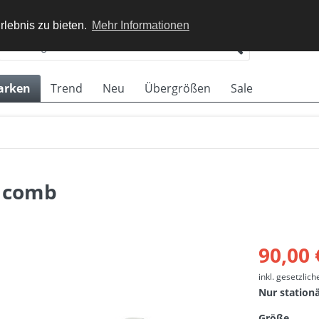
rlebnis zu bieten.
Mehr Informationen
arken
Trend
Neu
Übergrößen
Sale
e comb
90,00 
inkl. gesetzlic
Nur station
Größe