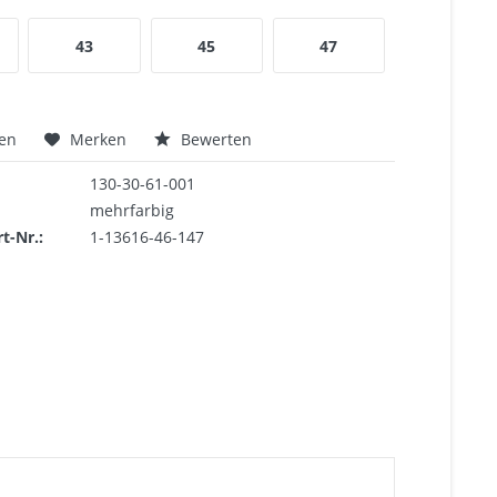
43
45
47
hen
Merken
Bewerten
130-30-61-001
mehrfarbig
rt-Nr.:
1-13616-46-147