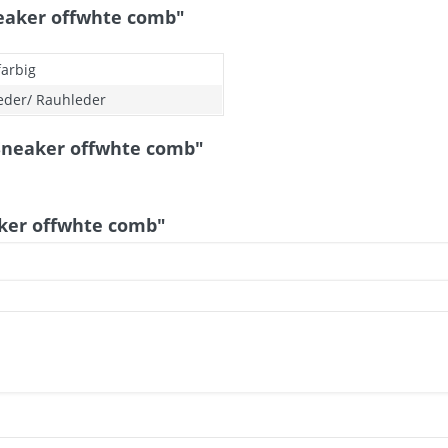
eaker offwhte comb"
arbig
leder/ Rauhleder
Sneaker offwhte comb"
ker offwhte comb"