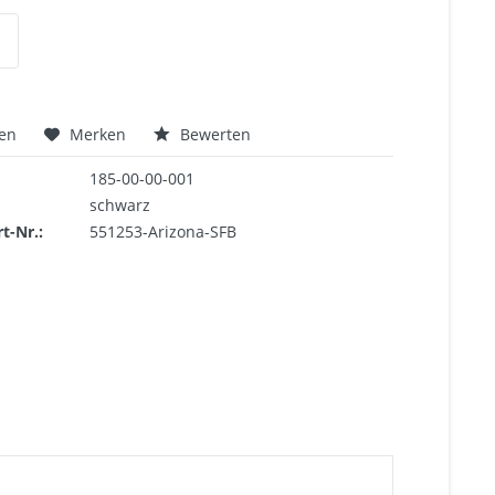
hen
Merken
Bewerten
185-00-00-001
schwarz
rt-Nr.:
551253-Arizona-SFB