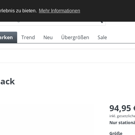
rlebnis zu bieten.
Mehr Informationen
arken
Trend
Neu
Übergrößen
Sale
lack
94,95 
inkl. gesetzlic
Nur station
Größe